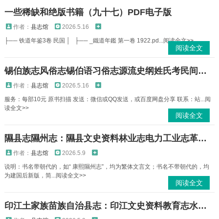
一些稀缺和绝版书籍（九十七）PDF电子版
作者：
县志馆
2026.5.16
├── 铁道年鉴3卷 民国 │ ├── _鐵道年鑑 第一卷 1922.pd...阅读全文>>
阅读全文
锡伯族志风俗志锡伯语习俗志源流史纲姓氏考民间故事传说文学简史等资料PDF电子版下载
作者：
县志馆
2026.5.16
服务：每部10元 原书扫描 发送：微信或QQ发送，或百度网盘分享 联系：站...阅
读全文>>
阅读全文
隰县志隰州志：隰县文史资料林业志电力工业志革命老区隰县大事记等隰县历代地方志PDF电子版下载
作者：
县志馆
2026.5.9
说明：书名带朝代的，如“ 康熙隰州志”，均为繁体文言文；书名不带朝代的，均
为建国后新版，简...阅读全文>>
阅读全文
印江土家族苗族自治县志：印江文史资料教育志水利电力志交通志粮食志县概况等PDF电子版下载