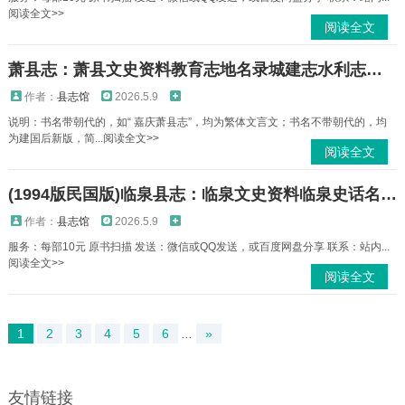
阅读全文>>
阅读全文
萧县志：萧县文史资料教育志地名录城建志水利志人民法院志民政志政协志工商管理志等PDF电子版下载
作者：
县志馆
2026.5.9
说明：书名带朝代的，如“ 嘉庆萧县志”，均为繁体文言文；书名不带朝代的，均
为建国后新版，简...阅读全文>>
阅读全文
(1994版民国版)临泉县志：临泉文史资料临泉史话名士临泉县社工厂资料等PDF电子版下载
作者：
县志馆
2026.5.9
服务：每部10元 原书扫描 发送：微信或QQ发送，或百度网盘分享 联系：站内...
阅读全文>>
阅读全文
1
2
3
4
5
6
...
»
友情链接