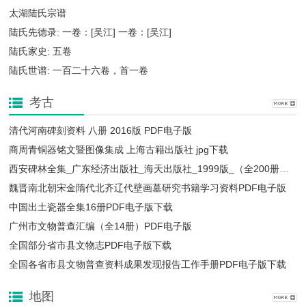
太湖陆氏宗谱
陆氏先德录: 一卷：[吴江] 一卷：[吴江]
陆氏家史: 五卷
陆氏世谱: 一百二十六卷，首一卷
考古
清代河南碑刻资料 八册 2016版 PDF电子版
商周青铜器铭文暨图像集成 上海古籍出版社 jpg下载
西安碑林全集_广东经济出版社_海天出版社_1999版_（全200册）_ PDF下载
魏晋南北朝宋金隋代北齐辽代壁画墓研究书籍学习资料PDF电子版
中国出土瓷器全集16册PDF电子版下载
广州市文物普查汇编（全14册）PDF电子版
全国部分省市县文物志PDF电子版下载
全国各省市县文物普查资料成果发现报告工作手册PDF电子版下载
地图