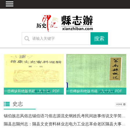
首页
文献
家谱
地图
方志
古籍
考古
繁体字转换
联系方式
一些稀缺和绝版书籍（九十七）PDF电子版
一些稀缺和绝版书籍（九十六）PDF电子版
史志
锡伯族志风俗志锡伯语习俗志源流史纲姓氏考民间故事传说文学简史等资料PDF电子版下载
隰县志隰州志：隰县文史资料林业志电力工业志革命老区隰县大事记等隰县历代地方志PDF电子版下载