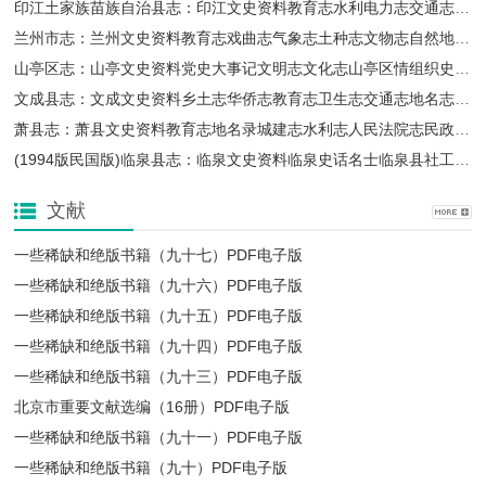
印江土家族苗族自治县志：印江文史资料教育志水利电力志交通志粮食志县概况等PDF电子版下载
一些稀缺和绝版书籍（九十五）PDF电子版
一些稀缺和绝版书籍（九十四）PDF电子版
兰州市志：兰州文史资料教育志戏曲志气象志土种志文物志自然地理志方言志林业志等PDF电子版下载
山亭区志：山亭文史资料党史大事记文明志文化志山亭区情组织史资料等地方志PDF电子版下载
文成县志：文成文史资料乡土志华侨志教育志卫生志交通志地名志土地志等地方志PDF电子版下载
萧县志：萧县文史资料教育志地名录城建志水利志人民法院志民政志政协志工商管理志等PDF电子版下载
(1994版民国版)临泉县志：临泉文史资料临泉史话名士临泉县社工厂资料等PDF电子版下载
一些稀缺和绝版书籍（九十三）PDF电子版
北京市重要文献选编（16册）PDF电子版
文献
一些稀缺和绝版书籍（九十七）PDF电子版
一些稀缺和绝版书籍（九十六）PDF电子版
一些稀缺和绝版书籍（九十五）PDF电子版
一些稀缺和绝版书籍（九十四）PDF电子版
一些稀缺和绝版书籍（九十三）PDF电子版
一些稀缺和绝版书籍（九十一）PDF电子版
一些稀缺和绝版书籍（九十）PDF电子版
北京市重要文献选编（16册）PDF电子版
一些稀缺和绝版书籍（九十一）PDF电子版
一些稀缺和绝版书籍（九十）PDF电子版